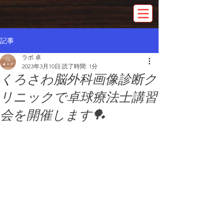
記事
ラボ 卓
2023年3月10日
読了時間: 1分
くろさわ脳外科画像診断ク
リニックで卓球療法士講習
会を開催します🏓