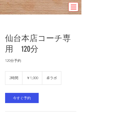
仙台本店コーチ専
用 120分
120分予約
1,000
円
2時間
2
￥1,000
卓ラボ
時
間
今すぐ予約