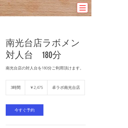
南光台店ラボメン
対人台 180分
南光台店の対人台を180分ご利用頂けます。
2,475
円
3時間
3
￥2,475
卓ラボ南光台店
時
間
今すぐ予約